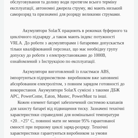
обслуговування та доливу води протягом всього терміну
експлуатації, автономні джерела струму, які мають низький
саморозряд та призначені для розряду великими струмами.
Акумулятори SolarX працюють в режимах буферного та
циклічного підзаряду ,а також мають індекс потужності
VRLA.
До роботи з акумуляторами і батареями допускається
тільки кваліфікований персонал, що має необхідну групу
допуску до роботи з електроустановками до 1000В,
ознайомлений з Інструкцією по експлуатації.
Акумулятори виготовлений із пластмаси ABS,
імпортуються підприємством- виробником вже заповнені
абсорбованим електролітом, з повним зарядом готовності до
використання. Акумулятори SolarX сумісні з такими ДБЖ
АРС, PowerCome, Eaton, Mustec, PowerMust та інші.
Кожен елемент батареї забезпечений системою клапанів
для захисту батареї від підвищення тиску. Зазначені технічні
характеристики справедливі для номінальної температури
+20...+25° С, повинні мати не менше 95% гарантованої
ємності при першому циклі заряд-розряду. Технічні
характеристики гарантуються виробником за умови