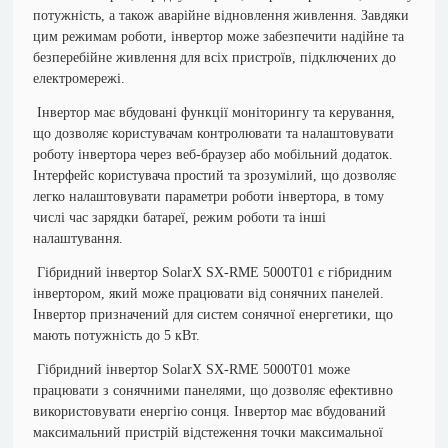
потужність, а також аварійне відновлення живлення. Завдяки
цим режимам роботи, інвертор може забезпечити надійне та
безперебійне живлення для всіх пристроїв, підключених до
електромережі.
Інвертор має вбудовані функції моніторингу та керування,
що дозволяє користувачам контролювати та налаштовувати
роботу інвертора через веб-браузер або мобільний додаток.
Інтерфейс користувача простий та зрозумілий, що дозволяє
легко налаштовувати параметри роботи інвертора, в тому
числі час зарядки батареї, режим роботи та інші
налаштування.
Гібридний інвертор SolarX SX-RME 5000T01 є гібридним
інвертором, який може працювати від сонячних панелей.
Інвертор призначений для систем сонячної енергетики, що
мають потужність до 5 кВт.
Гібридний інвертор
SolarX SX-RME 5000T01
може
працювати з сонячними панелями, що дозволяє ефективно
використовувати енергію сонця. Інвертор має вбудований
максимальний пристрій відстеження точки максимальної